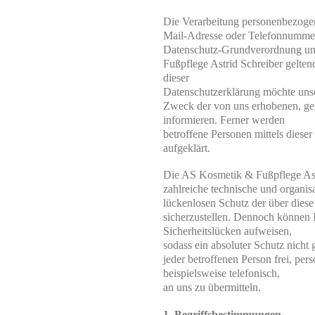
Die Verarbeitung personenbezogen
Mail-Adresse oder Telefonnummer e
Datenschutz-Grundverordnung und
Fußpflege Astrid Schreiber gelten
dieser

Datenschutzerklärung möchte unse
Zweck der von uns erhobenen, gen
informieren. Ferner werden

betroffene Personen mittels diese
aufgeklärt.
Die AS Kosmetik & Fußpflege Astri
zahlreiche technische und organi
lückenlosen Schutz der über diese
sicherzustellen. Dennoch können I
Sicherheitslücken aufweisen,

sodass ein absoluter Schutz nicht
jeder betroffenen Person frei, pe
beispielsweise telefonisch,

an uns zu übermitteln.
1. Begriffsbestimmungen