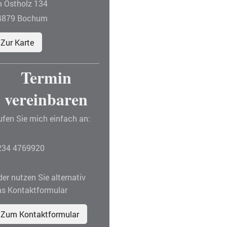
m Ostholz
134
4879
Bochum
Zur Karte
Termin
vereinbaren
ufen Sie mich einfach an:
234 4769920
er nutzen Sie alternativ
as Kontaktformular
Zum Kontaktformular