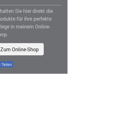
halten Sie hier direkt die
odukte für ihre perfekte
lege in meinem Online-
hop.
Zum Online-Shop
Teilen